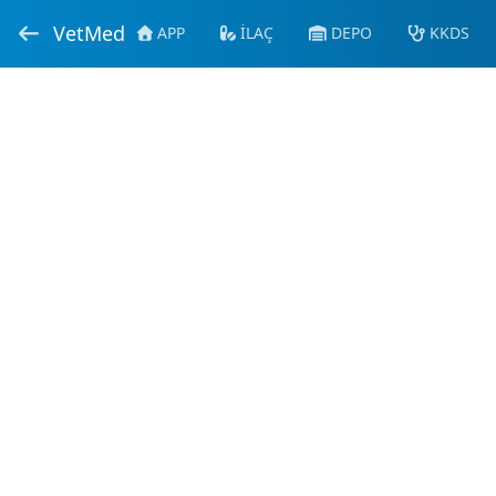
VetMed
APP
İLAÇ
DEPO
KKDS