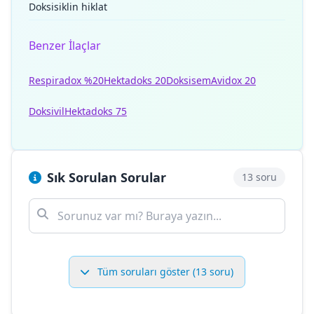
Doksisiklin hiklat
Benzer İlaçlar
Respiradox %20
Hektadoks 20
Doksisem
Avidox 20
Doksivil
Hektadoks 75
Sık Sorulan Sorular
13 soru
Tüm soruları göster (13 soru)