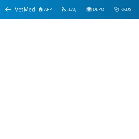
VetMed
APP
İLAÇ
DEPO
KKDS