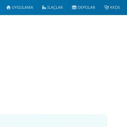
UYGULAMA
İLAÇLAR
DEPOLAR
KKDS