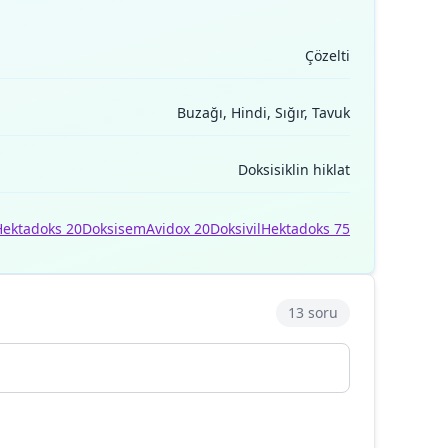
Çözelti
Buzağı, Hindi, Sığır, Tavuk
Doksisiklin hiklat
Hektadoks 20
Doksisem
Avidox 20
Doksivil
Hektadoks 75
13 soru