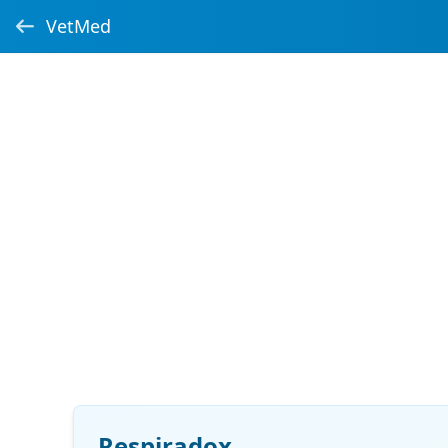
VetMed
Respiradox