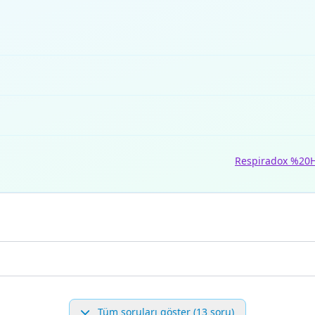
Respiradox %20
Tüm soruları göster (13 soru)