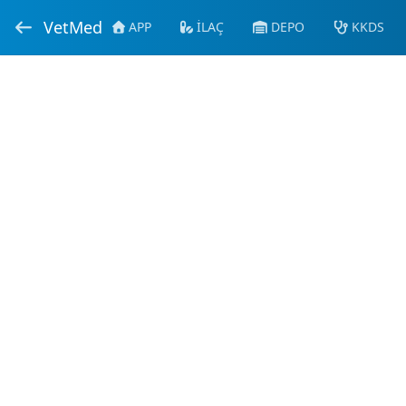
VetMed
APP
İLAÇ
DEPO
KKDS