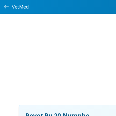
VetMed
Revet Rv 20 Nympho