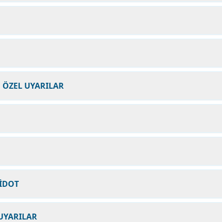
N ÖZEL UYARILAR
TİDOT
UYARILAR