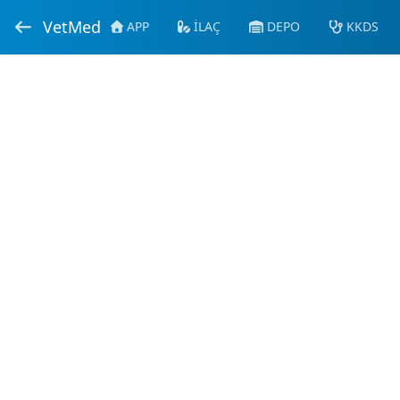
VetMed
APP
İLAÇ
DEPO
KKDS