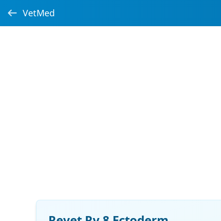
VetMed
Revet Rv 8 Ectoderm