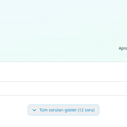
Apis
Tüm soruları göster (12 soru)