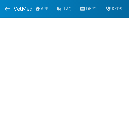
VetMed
APP
İLAÇ
DEPO
KKDS