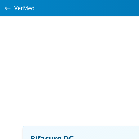
VetMed
Rifacure DC