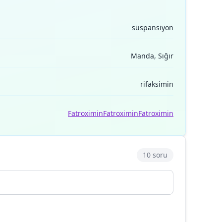
süspansiyon
Manda, Sığır
rifaksimin
Fatroximin
Fatroximin
Fatroximin
10 soru