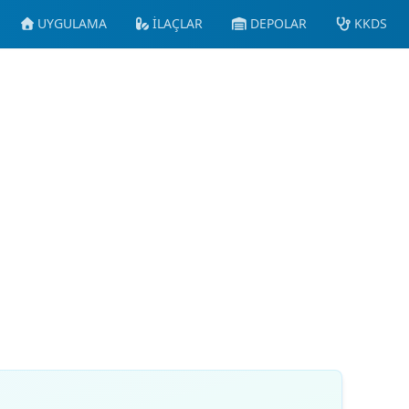
UYGULAMA
İLAÇLAR
DEPOLAR
KKDS