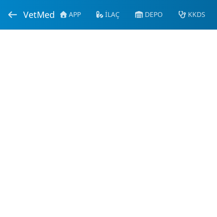
VetMed
APP
İLAÇ
DEPO
KKDS