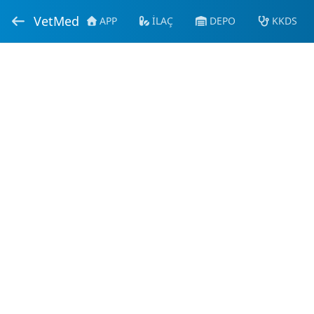
VetMed
APP
İLAÇ
DEPO
KKDS