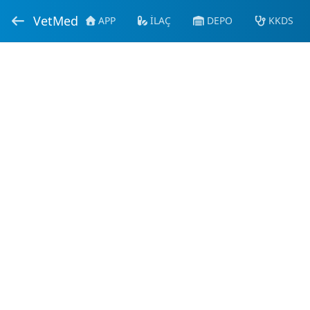
VetMed
APP
İLAÇ
DEPO
KKDS