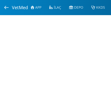
VetMed
APP
İLAÇ
DEPO
KKDS