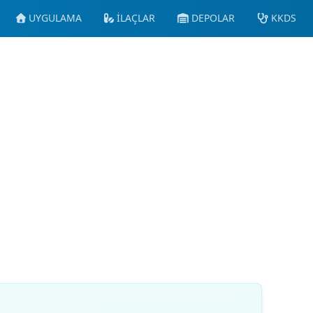
UYGULAMA
İLAÇLAR
DEPOLAR
KKDS