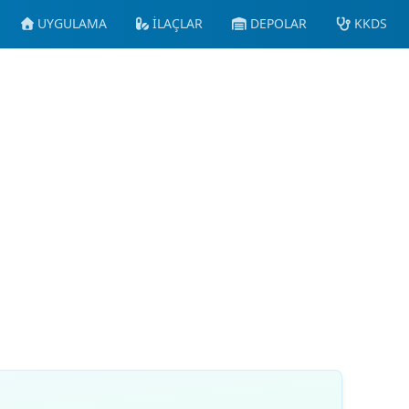
UYGULAMA
İLAÇLAR
DEPOLAR
KKDS