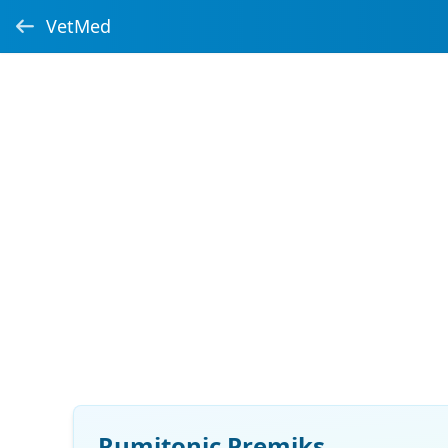
VetMed
Rumitonic Premiks