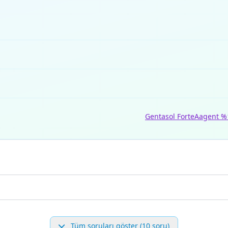
Gentasol Forte
Aagent %
Tüm soruları göster (10 soru)