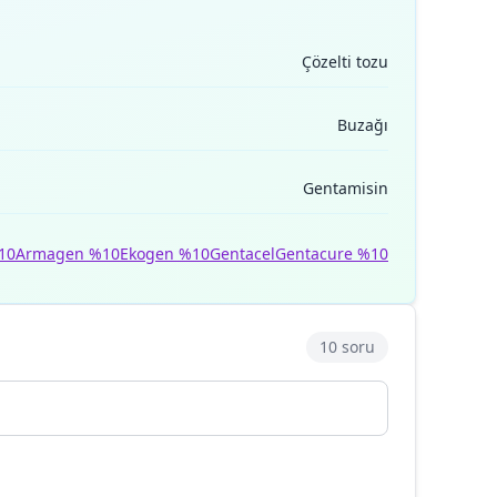
Çözelti tozu
Buzağı
Gentamisin
10
Armagen %10
Ekogen %10
Gentacel
Gentacure %10
10 soru