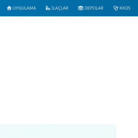
UYGULAMA
İLAÇLAR
DEPOLAR
KKDS