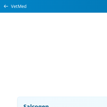
VetMed
Salcogen