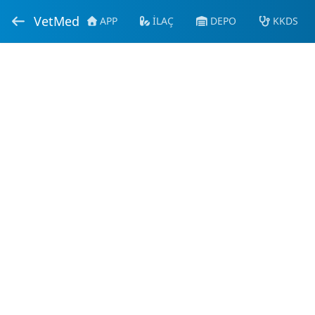
VetMed
APP
İLAÇ
DEPO
KKDS