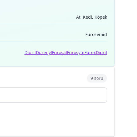
At, Kedi, Köpek
Furosemid
Diüril
Durenyl
Furosal
Furosym
Furex
Diüril
9 soru