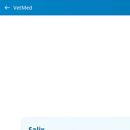
VetMed
Salix