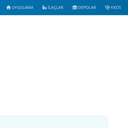
UYGULAMA
İLAÇLAR
DEPOLAR
KKDS