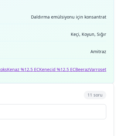
Daldırma emülsiyonu için konsantrat
Keçi, Koyun, Sığır
Amitraz
toks
Kenaz %12.5 EC
Kenecid %12.5 EC
Beeraz
Varroset
11 soru