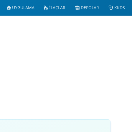
UYGULAMA
İLAÇLAR
DEPOLAR
KKDS