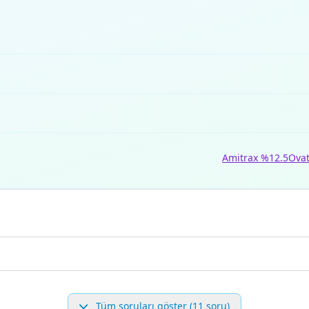
Amitrax %12.5
Ova
Tüm soruları göster (11 soru)