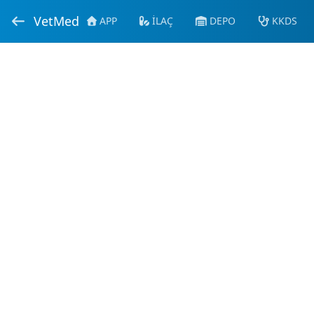
VetMed
APP
İLAÇ
DEPO
KKDS