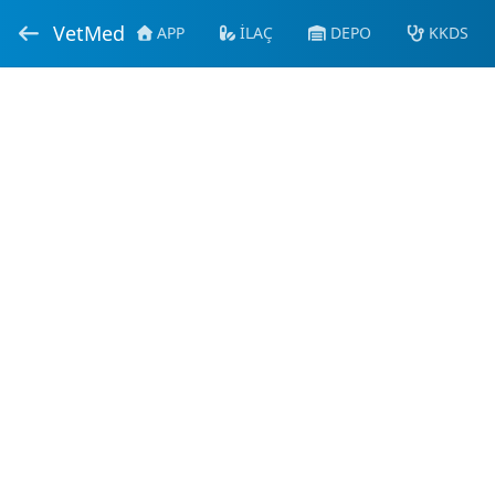
VetMed
APP
İLAÇ
DEPO
KKDS