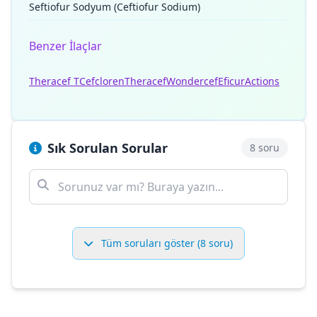
Seftiofur Sodyum (Ceftiofur Sodium)
Benzer İlaçlar
Theracef T
Cefcloren
Theracef
Wondercef
Eficur
Actions
Sık Sorulan Sorular
8 soru
Tüm soruları göster (8 soru)