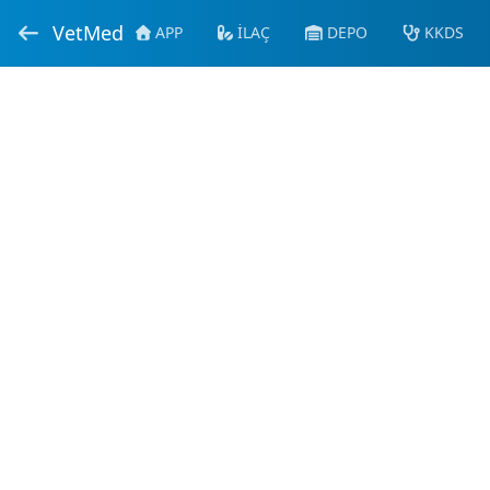
VetMed
APP
İLAÇ
DEPO
KKDS