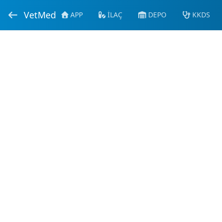
VetMed
APP
İLAÇ
DEPO
KKDS