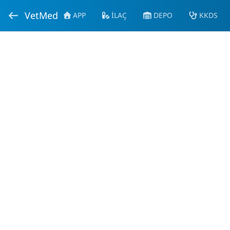
VetMed
APP
İLAÇ
DEPO
KKDS