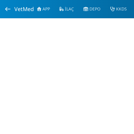
VetMed
APP
İLAÇ
DEPO
KKDS