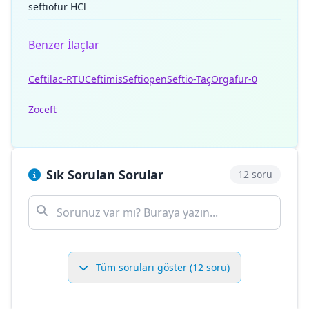
seftiofur HCl
Benzer İlaçlar
Ceftilac-RTU
Ceftimis
Seftiopen
Seftio-Taç
Orgafur-0
Zoceft
Sık Sorulan Sorular
12 soru
Tüm soruları göster (12 soru)