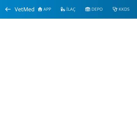
VetMed
APP
İLAÇ
DEPO
KKDS