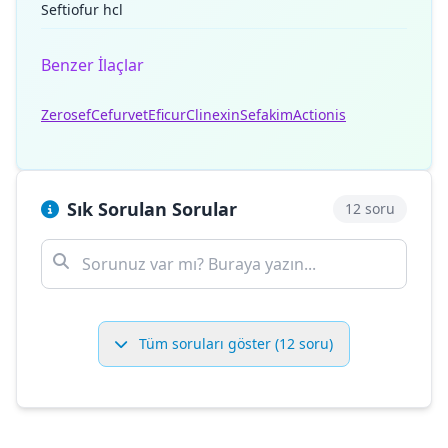
Seftiofur hcl
Benzer İlaçlar
Zerosef
Cefurvet
Eficur
Clinexin
Sefakim
Actionis
Sık Sorulan Sorular
12 soru
Tüm soruları göster (12 soru)