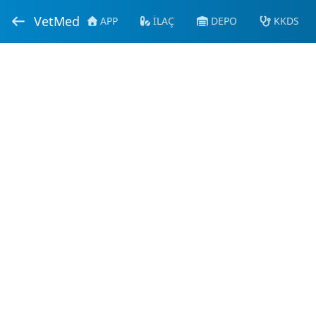
VetMed
APP
İLAÇ
DEPO
KKDS