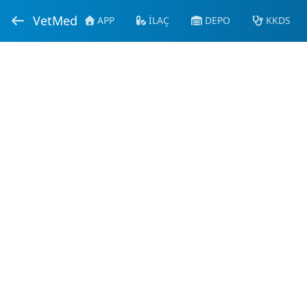
VetMed
APP
İLAÇ
DEPO
KKDS