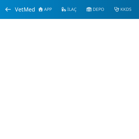
VetMed
APP
İLAÇ
DEPO
KKDS