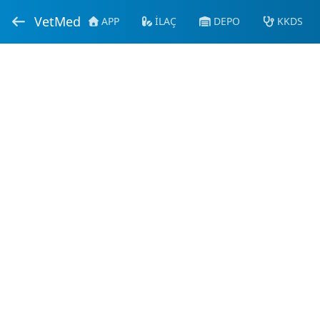
VetMed
APP
İLAÇ
DEPO
KKDS