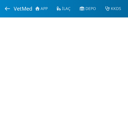
VetMed
APP
İLAÇ
DEPO
KKDS