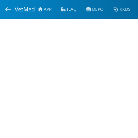
VetMed
APP
İLAÇ
DEPO
KKDS