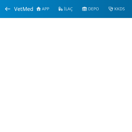
VetMed
APP
İLAÇ
DEPO
KKDS