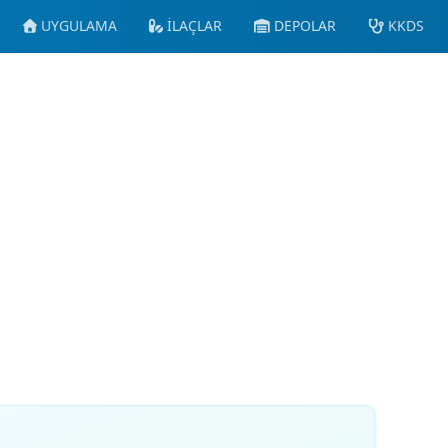
UYGULAMA
İLAÇLAR
DEPOLAR
KKDS