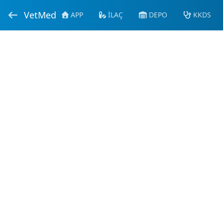
VetMed
APP
İLAÇ
DEPO
KKDS