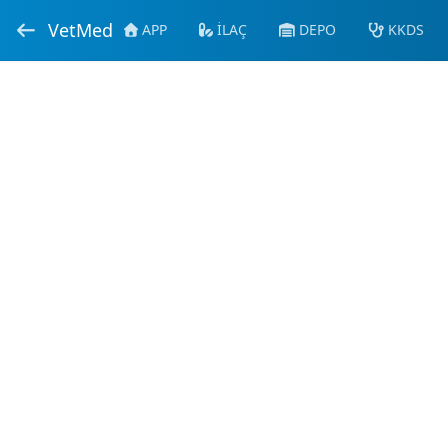
VetMed
APP
İLAÇ
DEPO
KKDS