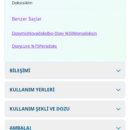
Doksisiklin
Benzer İlaçlar
Doxymix
Novadoks
Bio-Doxy %50
Monodoksin
Doxycure %75
Peradoks
BİLEŞİMİ
KULLANIM YERLERİ
KULLANIM ŞEKLİ VE DOZU
AMBALAJ