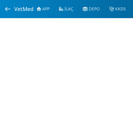
VetMed
APP
İLAÇ
DEPO
KKDS