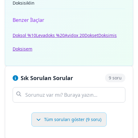
Doksisiklin
Benzer İlaçlar
Doksol %10
Levadoks %20
Avidox 20
Dokset
Doksimis
Doksisem
Sık Sorulan Sorular
9 soru
Tüm soruları göster (9 soru)