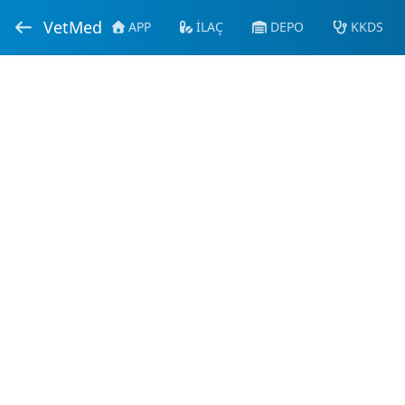
VetMed
APP
İLAÇ
DEPO
KKDS