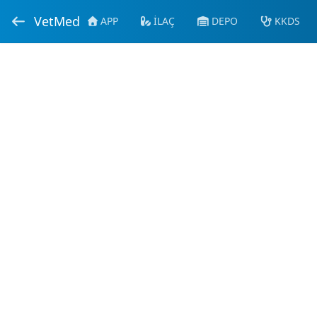
VetMed
APP
İLAÇ
DEPO
KKDS