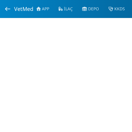
VetMed
APP
İLAÇ
DEPO
KKDS