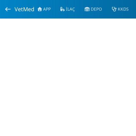
VetMed
APP
İLAÇ
DEPO
KKDS