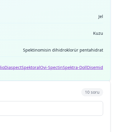
Jel
Kuzu
Spektinomisin dihidroklorür pentahidrat
io
Diaspect
Spektoral
Ovi-Spectin
Spektra-Doll
Disemid
10 soru