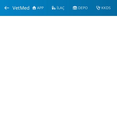
VetMed
APP
İLAÇ
DEPO
KKDS