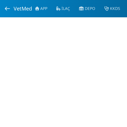
VetMed
APP
İLAÇ
DEPO
KKDS