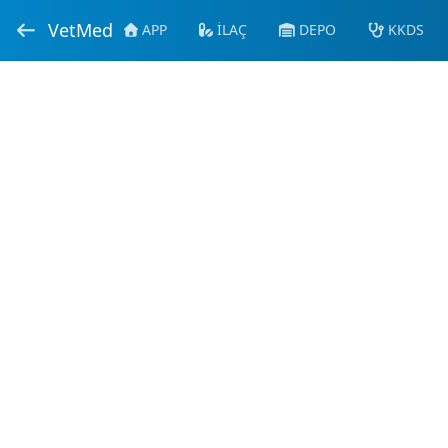
VetMed
APP
İLAÇ
DEPO
KKDS