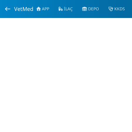
VetMed
APP
İLAÇ
DEPO
KKDS