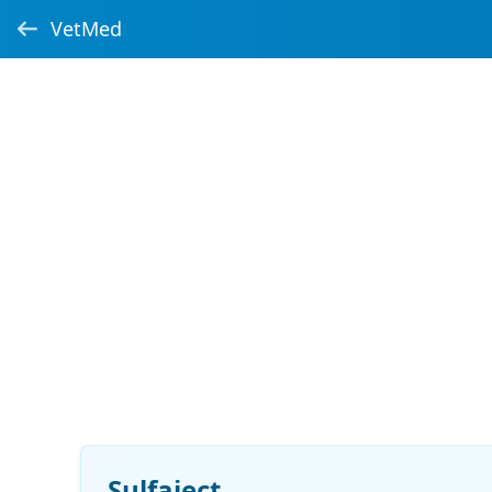
VetMed
Sulfaject