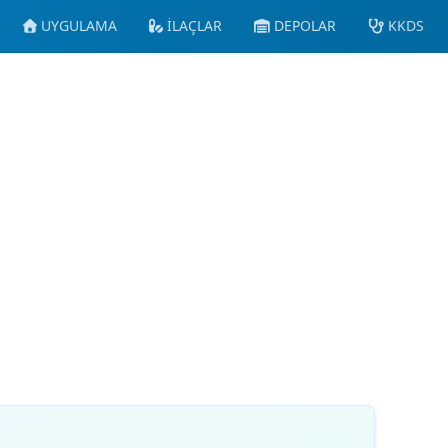
UYGULAMA
İLAÇLAR
DEPOLAR
KKDS