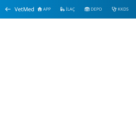
VetMed
APP
İLAÇ
DEPO
KKDS