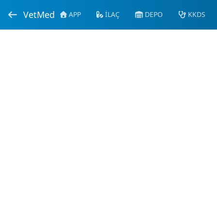
VetMed
APP
İLAÇ
DEPO
KKDS