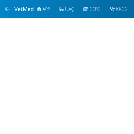
VetMed
APP
İLAÇ
DEPO
KKDS